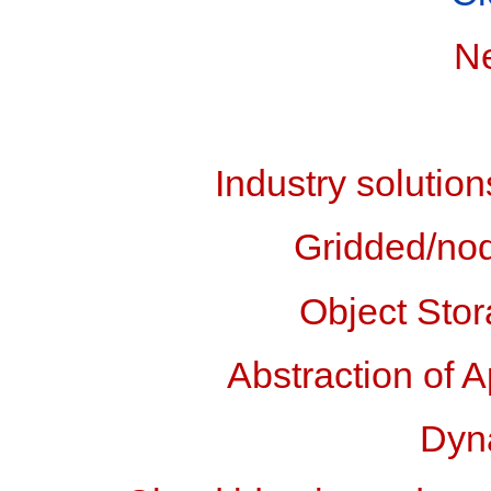
N
Industry soluti
Gridded/nod
Object Stor
Abstraction of A
Dyna