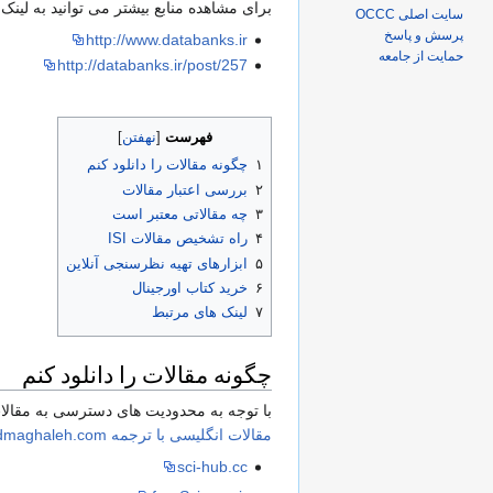
برای مشاهده منابع بیشتر می توانید به لینک 
سایت اصلی OCCC
پرسش و پاسخ
http://www.databanks.ir
حمایت از جامعه
http://databanks.ir/post/257
فهرست
۱
چگونه مقالات را دانلود کنم
۲
بررسی اعتبار مقالات
۳
چه مقالاتی معتبر است
۴
راه تشخیص مقالات ISI
۵
ابزارهای تهیه نظرسنجی آنلاین
۶
خرید کتاب اورجینال
۷
لینک های مرتبط
چگونه مقالات را دانلود کنم
با توجه به محدودیت های دسترسی به مقالات،
مقالات انگلیسی با ترجمه downloadmaghaleh.com
sci-hub.cc