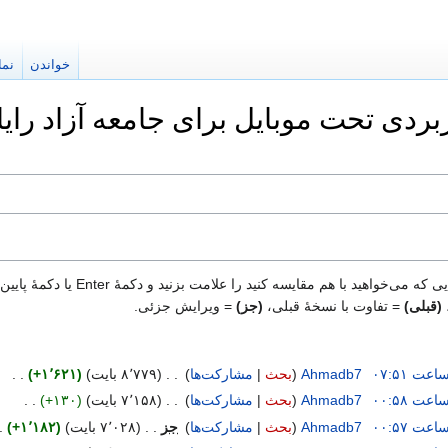
خواندن
نما
بردی تحت موبایل برای جامعه آزاد رایا
 با هم مقایسه کنید را علامت بزنید و دکمهٔ Enter یا دکمهٔ پایین را فشار دهید.
(قبلی)
= تفاوت با نسخهٔ قبلی،
(جز)
= ویرایش جزئی.
‏
Ahmadb7
بحث
مشارکت‌ها
‏
۸٬۷۷۹ بایت
+۱٬۶۲۱
‏
‏
Ahmadb7
بحث
مشارکت‌ها
‏
۷٬۱۵۸ بایت
+۱۳۰
‏
‏
Ahmadb7
بحث
مشارکت‌ها
‏
جز
۷٬۰۲۸ بایت
+۱٬۱۸۲
‏