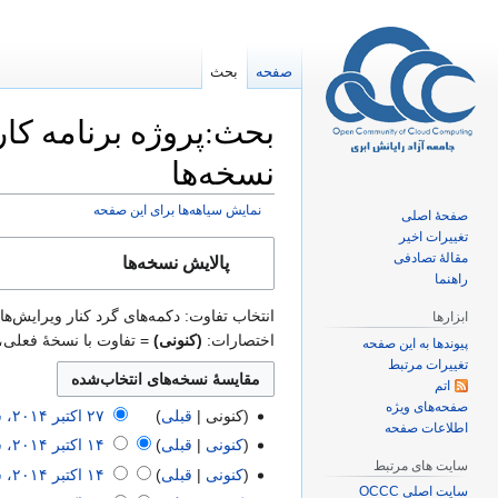
صفحه
بحث
بحث:پروژه برنامه کار
نسخه‌ها
نمایش سیاهه‌ها برای این صفحه
صفحهٔ اصلی
تغییرات اخیر
پرش
پرش
مقالهٔ تصادفی
پالایش نسخه‌ها
به
به
راهنما
ناوبری
جستجو
انتخاب تفاوت: دکمه‌های گرد کنار ویرایش‌هایی که می‌خواهید
ابزارها
اختصارات:
(کنونی)
= تفاوت با نسخهٔ فعلی،
پیوندها به این صفحه
تغییرات مرتبط
اتم
صفحه‌های ویژه
کنونی
قبلی
‏۲۷
اطلاعات صفحه
ب
اکتبر
کنونی
قبلی
‏۱۴
د
سایت های مرتبط
۲۰۱۴
ب
اکتبر
کنونی
قبلی
و
د
سایت اصلی OCCC
۲۰۱۴