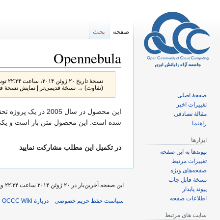
صفحه
بحث
Opennebula
نسخهٔ تاریخ ‏۲۰ ژوئن ۲۰۱۴، ساعت ۲۲:۲۴ توسط
(تفاوت) → نسخهٔ قدیمی‌تر | نمایش نسخهٔ فع
صفحهٔ اصلی
تغییرات اخیر
پرش
پرش
مقالهٔ تصادفی
به
به
شده است. این محصول متن باز است و یکی 
راهنما
ناوبری
جستجو
ابزارها
در تکمیل این مطلب مشارکت نمایید
پیوندها به این صفحه
تغییرات مرتبط
صفحه‌های ویژه
نسخهٔ قابل چاپ
این صفحه آخرین‌بار در ‏۲۰ ژوئن ۲۰۱۴ ساعت ‏۲۲:۲۴ ویرایش شده‌است.
پیوند پایدار
اطلاعات صفحه
سیاست حفظ حریم خصوصی
دربارهٔ OCCC Wiki
سایت های مرتبط