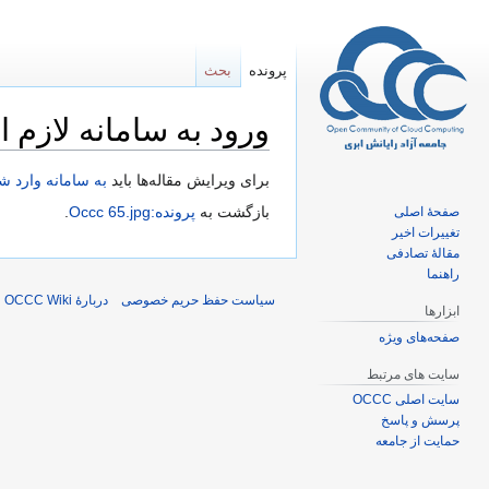
پرونده
بحث
ورود به سامانه لازم 
پرش
پرش
برای ویرایش مقاله‌ها باید
به سامانه وارد ش
به
به
بازگشت به
پرونده:Occc 65.jpg
.
صفحهٔ اصلی
ناوبری
جستجو
تغییرات اخیر
مقالهٔ تصادفی
راهنما
سیاست حفظ حریم خصوصی
دربارهٔ OCCC Wiki
ابزارها
صفحه‌های ویژه
سایت های مرتبط
سایت اصلی OCCC
پرسش و پاسخ
حمایت از جامعه