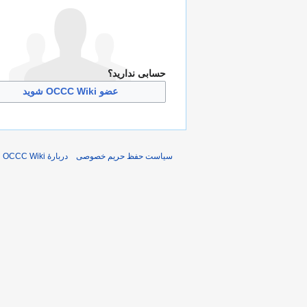
حسابی ندارید؟
عضو OCCC Wiki شوید
سیاست حفظ حریم خصوصی
دربارهٔ OCCC Wiki