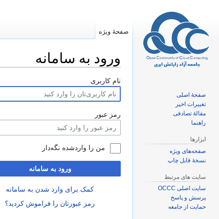
صفحهٔ ویژه
ورود به سامانه
پرش
پرش
نام کاربری
به
به
صفحهٔ اصلی
ناوبری
جستجو
تغییرات اخیر
مقالهٔ تصادفی
رمز عبور
راهنما
ابزارها
من را واردشده نگه‌دار
صفحه‌های ویژه
نسخهٔ قابل چاپ
ورود به سامانه
سایت های مرتبط
سایت اصلی OCCC
کمک برای وارد شدن به سامانه
پرسش و پاسخ
رمز عبورتان را فراموش کردید؟
حمایت از جامعه