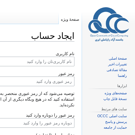
صفحهٔ ویژه
ایجاد حساب
پرش
پرش
نام کاربری
به
به
صفحهٔ اصلی
ناوبری
جستجو
تغییرات اخیر
مقالهٔ تصادفی
رمز عبور
راهنما
ابزارها
صفحه‌های ویژه
توصیه می‌شود که از رمز عبوری منحصر به‌
نسخهٔ قابل چاپ
استفاده کنید که در هیچ وبگاه دیگری از آن ا
نکرده‌اید.
سایت های مرتبط
رمز عبور را دوباره وارد کنید
سایت اصلی OCCC
پرسش و پاسخ
حمایت از جامعه