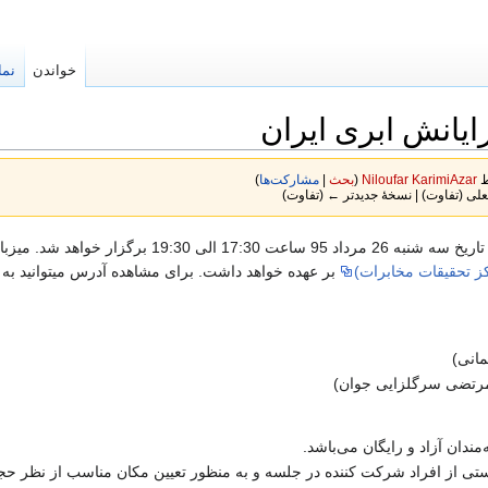
خواندن
نما
Niloufar KarimiAzar
(
بحث
|
مشارکت‌ها
)
لی (تفاوت) | نسخهٔ جدیدتر ← (تفاوت)
ز تحقیقات مخابرات)
بر عهده خواهد داشت. برای مشاهده آدرس میتوانید به
مانی)
(مرتضی سرگلزایی جوان)
دان آزاد و رایگان می‌باشد.
ی از افراد شرکت کننده در جلسه و به منظور تعیین مکان مناسب از نظر حجم