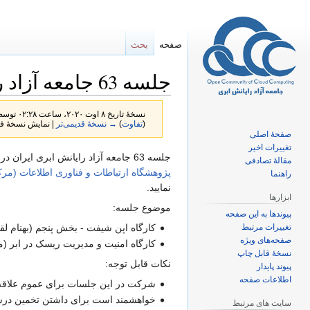
صفحه
بحث
جلسه 63 جامعه آزاد رایانش ابری ایران
نسخهٔ تاریخ ‏۸ اوت ۲۰۲۰، ساعت ۰۲:۲۸ توسط
(
تفاوت
)
→ نسخهٔ قدیمی‌تر
| نمایش نسخهٔ فع
صفحهٔ اصلی
تغییرات اخیر
پرش
پرش
جلسه 63 جامعه آزاد رایانش ابری ایران در تاریخ سه شنبه 26 مرداد 95 ساعت 17:30 الی 19:30 برگزار خواهد شد. میزبانی این جلسه را
مقالهٔ تصادفی
به
به
پژوهشگاه ارتباطات و فناوری اطلاعات (مرک
راهنما
ناوبری
جستجو
نمایید.
ابزارها
موضوع جلسه:
پیوندها به این صفحه
تغییرات مرتبط
کارگاه اپن شیفت - بخش پنجم (بهنام لق
صفحه‌های ویژه
کارگاه امنیت و مدیریت ریسک در ابر 
نسخهٔ قابل چاپ
نکات قابل توجه:
پیوند پایدار
اطلاعات صفحه
شرکت در این جلسات برای عموم علاقه‌من
خواهشمند است برای داشتن تخمین درست
سایت های مرتبط